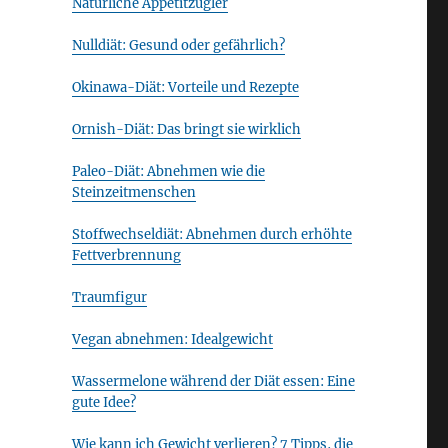
Natürliche Appetitzügler
Nulldiät: Gesund oder gefährlich?
Okinawa-Diät: Vorteile und Rezepte
Ornish-Diät: Das bringt sie wirklich
Paleo-Diät: Abnehmen wie die
Steinzeitmenschen
Stoffwechseldiät: Abnehmen durch erhöhte
Fettverbrennung
Traumfigur
Vegan abnehmen: Idealgewicht
Wassermelone während der Diät essen: Eine
gute Idee?
Wie kann ich Gewicht verlieren? 7 Tipps, die